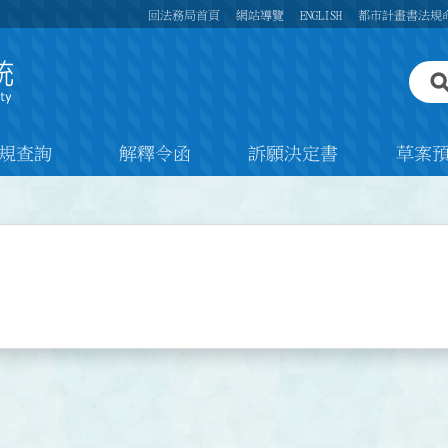
回法務局首頁
網站導覽
ENGLISH
都市計畫書法規
規查詢
解釋令函
訴願決定書
草案