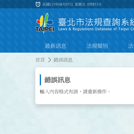
跳到主要內容
alarm
:::
民國115年08月07日 星期五
05時53分
最新訊息
法規類別
法
:::
:::
首頁
錯誤訊息
錯誤訊息
輸入內容格式有誤，請重新操作。