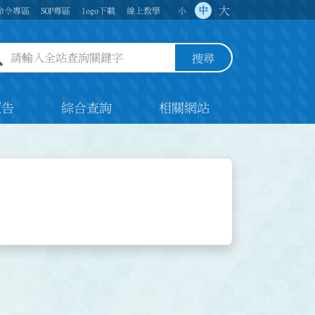
大
中
命令專區
SOP專區
logo下載
線上教學
小
全站查詢關鍵字欄位
搜尋
預告
綜合查詢
相關網站