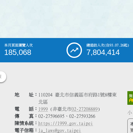
本月頁面瀏覽人次
總造訪人次
(自93.07.26起)
185,068
7,804,414
策
地 址
110204 臺北市信義區市府路1號8樓東
北區
電 話
1999
(非臺北市
02-27208889
)
小
傳 真
02-27596695、02-27593266
陳情系統
https://1999.gov.taipei
電子信箱
la_laws@gov.taipei