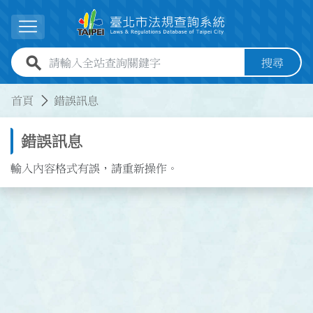
跳到主要內容
展開選單
全站查詢關鍵字欄位
搜尋
:::
:::
首頁
錯誤訊息
錯誤訊息
輸入內容格式有誤，請重新操作。