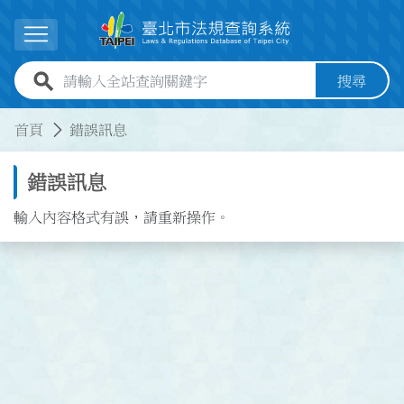
跳到主要內容
展開選單
全站查詢關鍵字欄位
搜尋
:::
:::
首頁
錯誤訊息
錯誤訊息
輸入內容格式有誤，請重新操作。