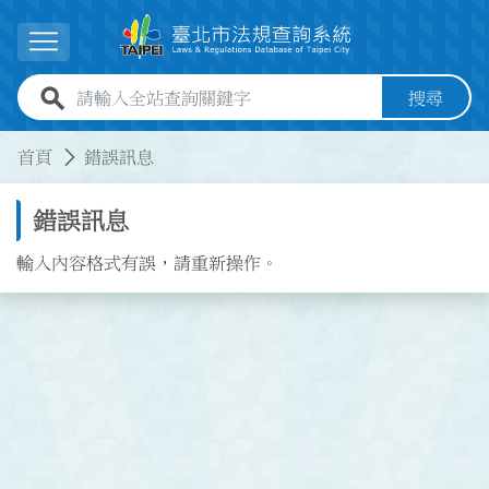
跳到主要內容
展開選單
全站查詢關鍵字欄位
搜尋
:::
:::
首頁
錯誤訊息
錯誤訊息
輸入內容格式有誤，請重新操作。