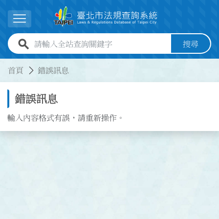
跳到主要內容
展開選單
全站查詢關鍵字欄位
搜尋
:::
:::
首頁
錯誤訊息
錯誤訊息
輸入內容格式有誤，請重新操作。