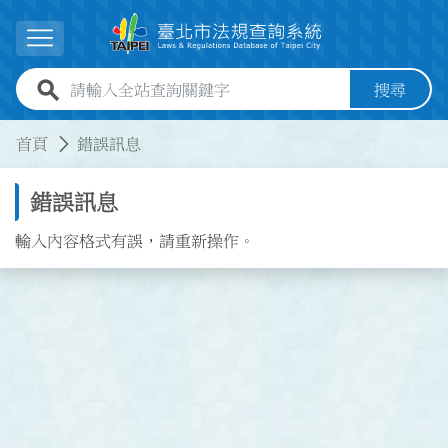
跳到主要內容
展開選單
全站查詢關鍵字欄位
搜尋
:::
:::
首頁
錯誤訊息
錯誤訊息
輸入內容格式有誤，請重新操作。