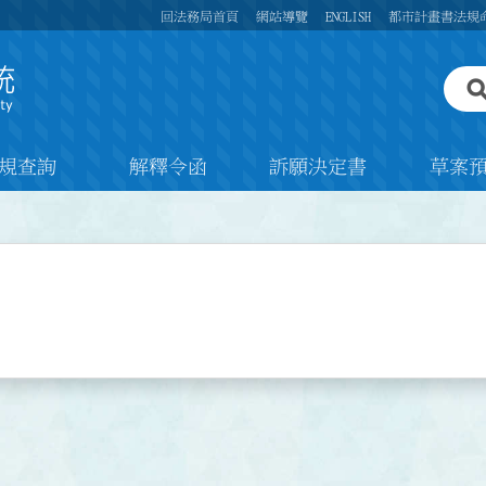
回法務局首頁
網站導覽
ENGLISH
都市計畫書法規
規查詢
解釋令函
訴願決定書
草案