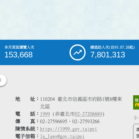
本月頁面瀏覽人次
總造訪人次
(自93.07.26起)
153,668
7,801,313
策
地 址
110204 臺北市信義區市府路1號8樓東
北區
電 話
1999
(非臺北市
02-27208889
)
小
傳 真
02-27596695、02-27593266
陳情系統
https://1999.gov.taipei
電子信箱
la_laws@gov.taipei