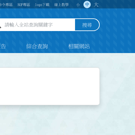
大
中
命令專區
SOP專區
logo下載
線上教學
小
全站查詢關鍵字欄位
搜尋
預告
綜合查詢
相關網站