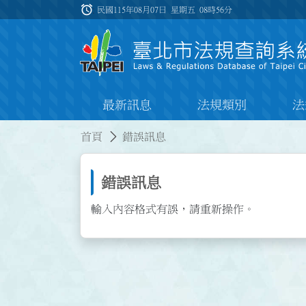
跳到主要內容
alarm
:::
民國115年08月07日 星期五
08時56分
最新訊息
法規類別
法
:::
:::
首頁
錯誤訊息
錯誤訊息
輸入內容格式有誤，請重新操作。