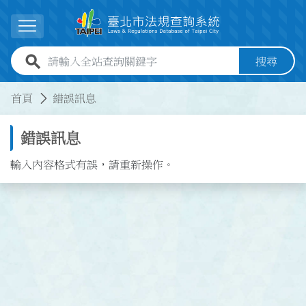
跳到主要內容
展開選單
全站查詢關鍵字欄位
搜尋
:::
:::
首頁
錯誤訊息
錯誤訊息
輸入內容格式有誤，請重新操作。