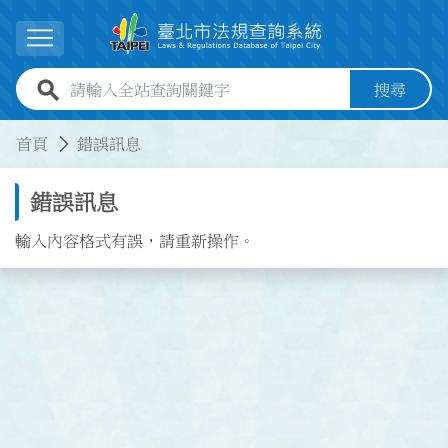
跳到主要內容
展開選單
全站查詢關鍵字欄位
搜尋
:::
:::
首頁
錯誤訊息
錯誤訊息
輸入內容格式有誤，請重新操作。