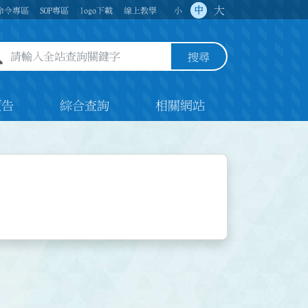
大
中
命令專區
SOP專區
logo下載
線上教學
小
全站查詢關鍵字欄位
搜尋
預告
綜合查詢
相關網站