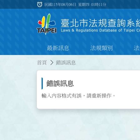
跳到主要內容
alarm
:::
民國115年08月06日 星期四
01時11分
最新訊息
法規類別
法
:::
:::
首頁
錯誤訊息
錯誤訊息
輸入內容格式有誤，請重新操作。