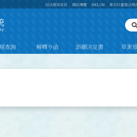
回法務局首頁
網站導覽
ENGLISH
都市計畫書法規
規查詢
解釋令函
訴願決定書
草案