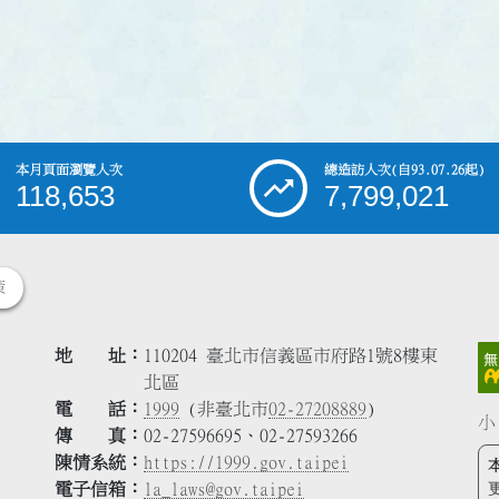
本月頁面瀏覽人次
總造訪人次
(自93.07.26起)
118,653
7,799,021
策
地 址
110204 臺北市信義區市府路1號8樓東
北區
電 話
1999
(非臺北市
02-27208889
)
小
傳 真
02-27596695、02-27593266
陳情系統
https://1999.gov.taipei
電子信箱
la_laws@gov.taipei