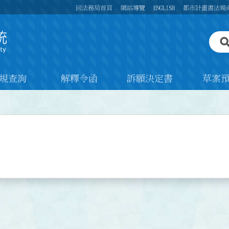
回法務局首頁
網站導覽
ENGLISH
都市計畫書法規
規查詢
解釋令函
訴願決定書
草案