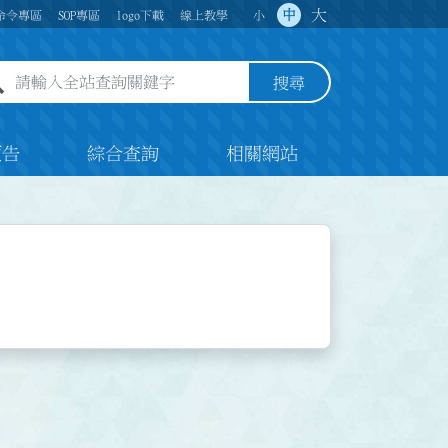
大
中
命令專區
SOP專區
logo下載
線上教學
小
全站查詢關鍵字欄位
搜尋
預告
綜合查詢
相關網站