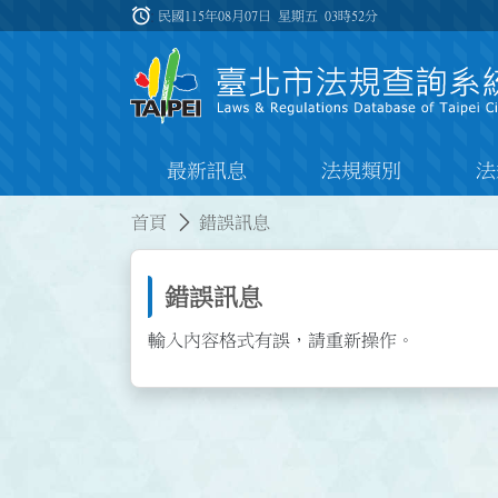
跳到主要內容
alarm
:::
民國115年08月07日 星期五
03時52分
最新訊息
法規類別
法
:::
:::
首頁
錯誤訊息
錯誤訊息
輸入內容格式有誤，請重新操作。