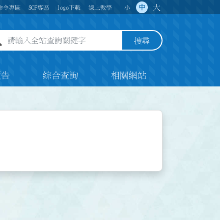
大
中
命令專區
SOP專區
logo下載
線上教學
小
全站查詢關鍵字欄位
搜尋
預告
綜合查詢
相關網站