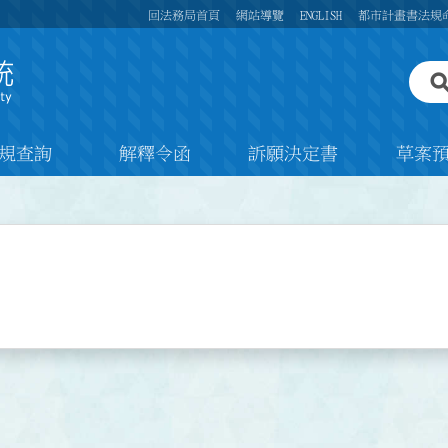
回法務局首頁
網站導覽
ENGLISH
都市計畫書法規
規查詢
解釋令函
訴願決定書
草案