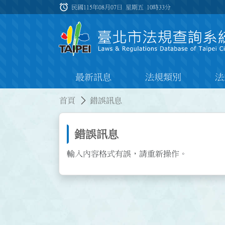
跳到主要內容
alarm
:::
民國115年08月07日 星期五
10時33分
最新訊息
法規類別
法
:::
:::
首頁
錯誤訊息
錯誤訊息
輸入內容格式有誤，請重新操作。