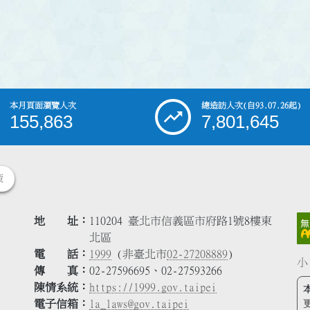
本月頁面瀏覽人次
總造訪人次
(自93.07.26起)
155,863
7,801,645
策
地 址
110204 臺北市信義區市府路1號8樓東
北區
電 話
1999
(非臺北市
02-27208889
)
小
傳 真
02-27596695、02-27593266
陳情系統
https://1999.gov.taipei
電子信箱
la_laws@gov.taipei