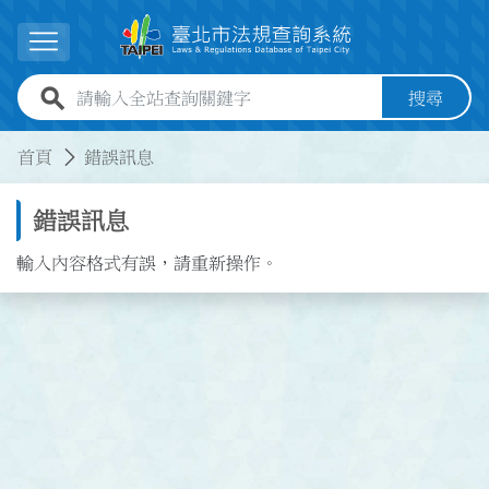
跳到主要內容
展開選單
全站查詢關鍵字欄位
搜尋
:::
:::
首頁
錯誤訊息
錯誤訊息
輸入內容格式有誤，請重新操作。