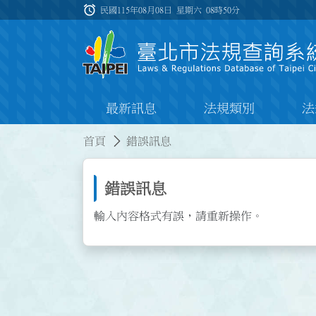
跳到主要內容
alarm
:::
民國115年08月08日 星期六
08時50分
最新訊息
法規類別
法
:::
:::
首頁
錯誤訊息
錯誤訊息
輸入內容格式有誤，請重新操作。