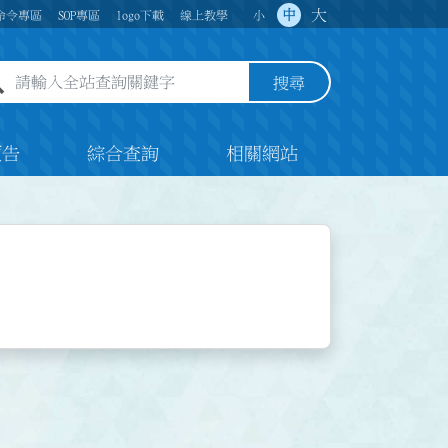
大
中
命令專區
SOP專區
logo下載
線上教學
小
全站查詢關鍵字欄位
搜尋
預告
綜合查詢
相關網站