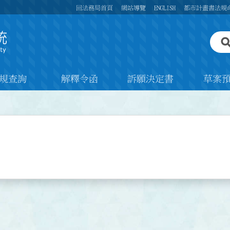
回法務局首頁
網站導覽
ENGLISH
都市計畫書法規
規查詢
解釋令函
訴願決定書
草案