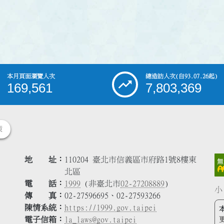
本月頁面瀏覽人次
總造訪人次
(自93.07.26起)
169,561
7,803,369
策
地 址
110204 臺北市信義區市府路1號8樓東
北區
電 話
1999
(非臺北市
02-27208889
)
小
傳 真
02-27596695、02-27593266
陳情系統
https://1999.gov.taipei
電子信箱
la_laws@gov.taipei