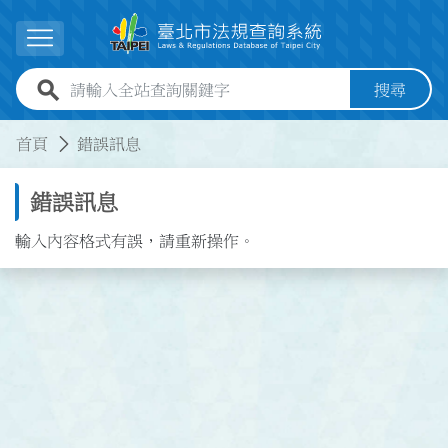
跳到主要內容
展開選單
全站查詢關鍵字欄位
搜尋
:::
:::
首頁
錯誤訊息
錯誤訊息
輸入內容格式有誤，請重新操作。