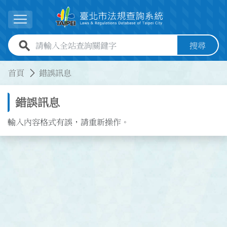
跳到主要內容
展開選單
全站查詢關鍵字欄位
搜尋
:::
:::
首頁
錯誤訊息
錯誤訊息
輸入內容格式有誤，請重新操作。