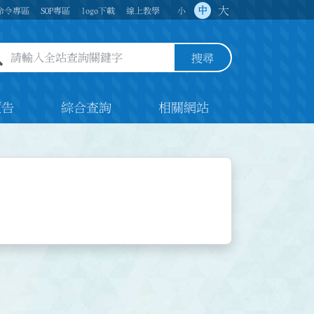
大
中
命令專區
SOP專區
logo下載
線上教學
小
全站查詢關鍵字欄位
搜尋
預告
綜合查詢
相關網站