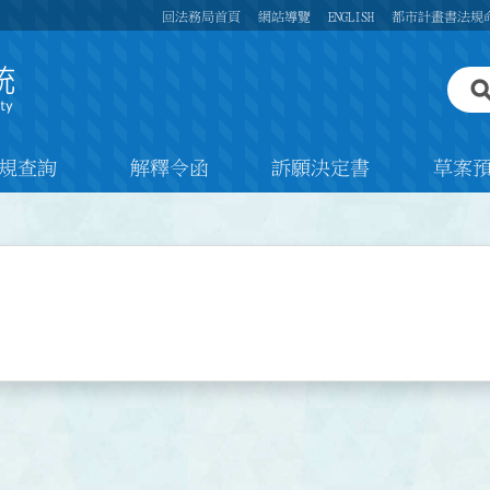
回法務局首頁
網站導覽
ENGLISH
都市計畫書法規
規查詢
解釋令函
訴願決定書
草案