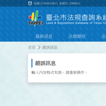
跳到主要內容
alarm
:::
民國115年08月06日 星期四
23時06分
最新訊息
法規類別
法
:::
:::
首頁
錯誤訊息
錯誤訊息
輸入內容格式有誤，請重新操作。