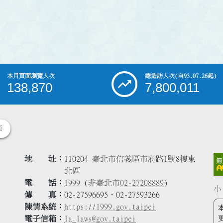
本月頁面瀏覽人次
總造訪人次
(自93.07.26起)
138,870
7,800,011
策
地 址
110204 臺北市信義區市府路1號8樓東
北區
電 話
1999
(非臺北市
02-27208889
)
小
傳 真
02-27596695、02-27593266
陳情系統
https://1999.gov.taipei
電子信箱
la_laws@gov.taipei