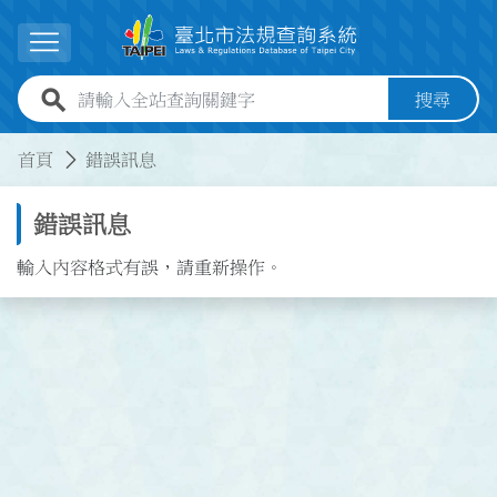
跳到主要內容
展開選單
全站查詢關鍵字欄位
搜尋
:::
:::
首頁
錯誤訊息
錯誤訊息
輸入內容格式有誤，請重新操作。