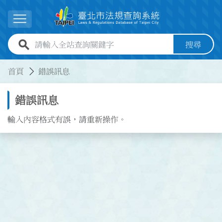
跳到主要內容
展開選單
全站查詢關鍵字欄位
搜尋
:::
:::
首頁
錯誤訊息
錯誤訊息
輸入內容格式有誤，請重新操作。