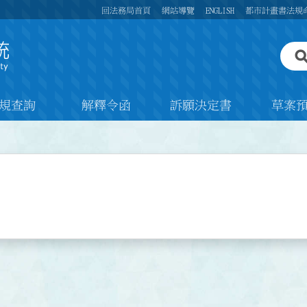
回法務局首頁
網站導覽
ENGLISH
都市計畫書法規
規查詢
解釋令函
訴願決定書
草案