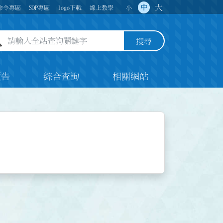
大
中
命令專區
SOP專區
logo下載
線上教學
小
全站查詢關鍵字欄位
搜尋
預告
綜合查詢
相關網站