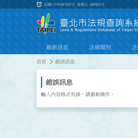
跳到主要內容
alarm
:::
民國115年08月07日 星期五
06時41分
最新訊息
法規類別
法
:::
:::
首頁
錯誤訊息
錯誤訊息
輸入內容格式有誤，請重新操作。