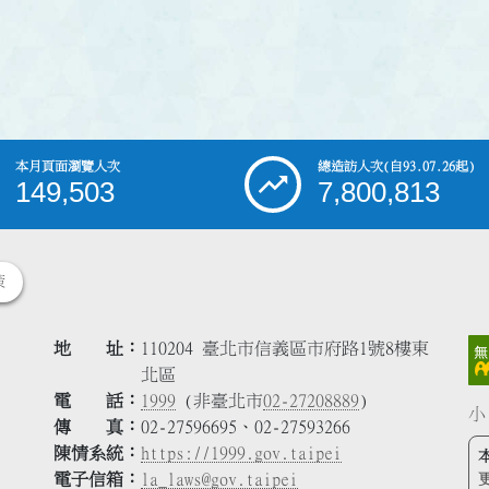
本月頁面瀏覽人次
總造訪人次
(自93.07.26起)
149,503
7,800,813
策
地 址
110204 臺北市信義區市府路1號8樓東
北區
電 話
1999
(非臺北市
02-27208889
)
小
傳 真
02-27596695、02-27593266
陳情系統
https://1999.gov.taipei
電子信箱
la_laws@gov.taipei