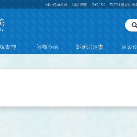
回法務局首頁
網站導覽
ENGLISH
都市計畫書法規
規查詢
解釋令函
訴願決定書
草案