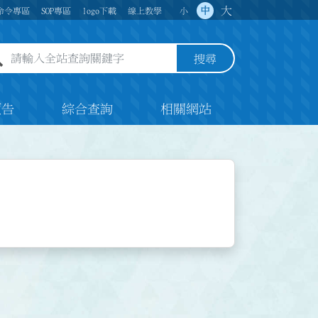
大
中
命令專區
SOP專區
logo下載
線上教學
小
全站查詢關鍵字欄位
搜尋
預告
綜合查詢
相關網站