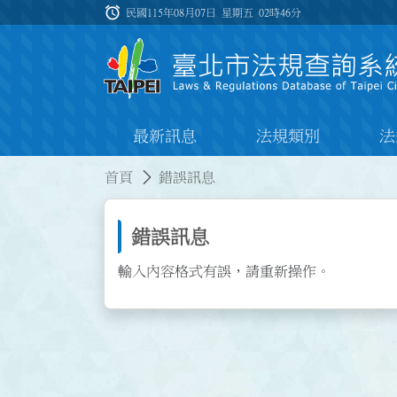
跳到主要內容
alarm
:::
民國115年08月07日 星期五
02時46分
最新訊息
法規類別
法
:::
:::
首頁
錯誤訊息
錯誤訊息
輸入內容格式有誤，請重新操作。