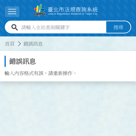
跳到主要內容
展開選單
全站查詢關鍵字欄位
搜尋
:::
:::
首頁
錯誤訊息
錯誤訊息
輸入內容格式有誤，請重新操作。