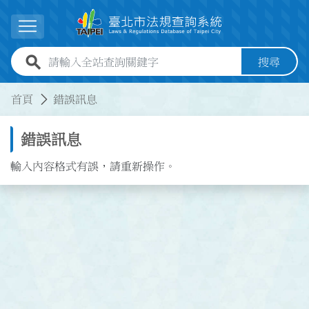
跳到主要內容
展開選單
全站查詢關鍵字欄位
搜尋
:::
:::
首頁
錯誤訊息
錯誤訊息
輸入內容格式有誤，請重新操作。