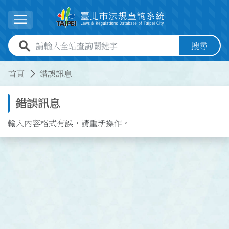
跳到主要內容
展開選單
全站查詢關鍵字欄位
搜尋
:::
:::
首頁
錯誤訊息
錯誤訊息
輸入內容格式有誤，請重新操作。