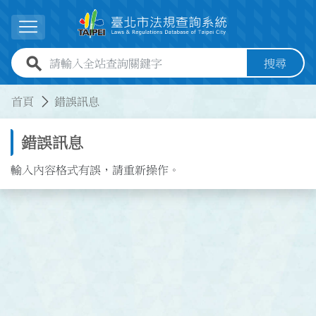
跳到主要內容
展開選單
全站查詢關鍵字欄位
搜尋
:::
:::
首頁
錯誤訊息
錯誤訊息
輸入內容格式有誤，請重新操作。