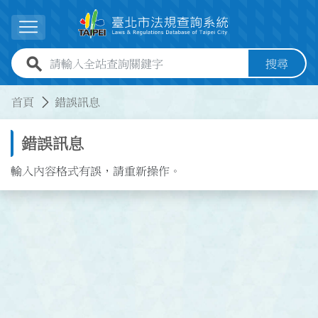
跳到主要內容
展開選單
全站查詢關鍵字欄位
搜尋
:::
:::
首頁
錯誤訊息
錯誤訊息
輸入內容格式有誤，請重新操作。