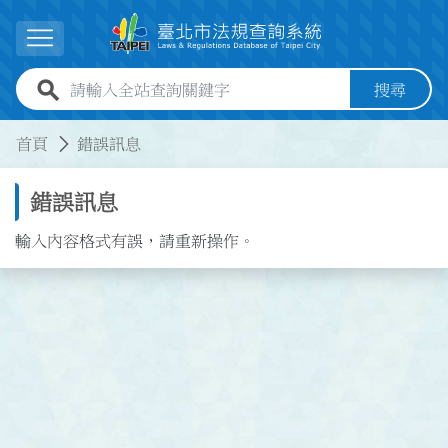
跳到主要內容
展開選單
全站查詢關鍵字欄位
搜尋
:::
:::
首頁
錯誤訊息
錯誤訊息
輸入內容格式有誤，請重新操作。