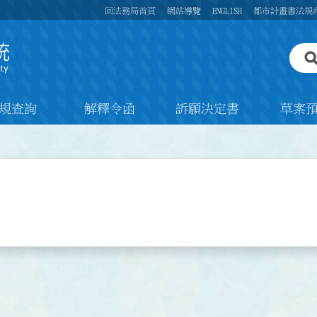
回法務局首頁
網站導覽
ENGLISH
都市計畫書法規
規查詢
解釋令函
訴願決定書
草案