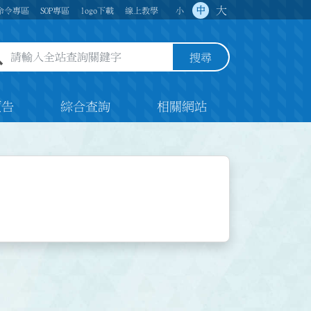
大
中
命令專區
SOP專區
logo下載
線上教學
小
全站查詢關鍵字欄位
搜尋
預告
綜合查詢
相關網站