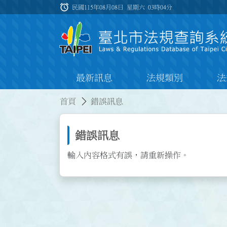
跳到主要內容
alarm
:::
民國115年08月08日 星期六
03時04分
最新訊息
法規類別
法
:::
:::
首頁
錯誤訊息
錯誤訊息
輸入內容格式有誤，請重新操作。