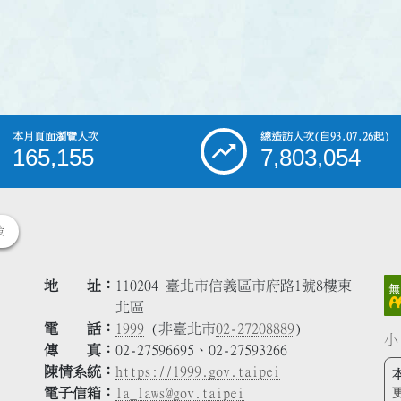
本月頁面瀏覽人次
總造訪人次
(自93.07.26起)
165,155
7,803,054
策
地 址
110204 臺北市信義區市府路1號8樓東
北區
電 話
1999
(非臺北市
02-27208889
)
小
傳 真
02-27596695、02-27593266
陳情系統
https://1999.gov.taipei
電子信箱
la_laws@gov.taipei