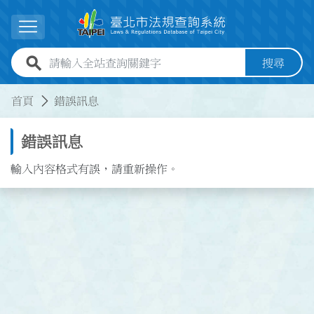
跳到主要內容
展開選單
全站查詢關鍵字欄位
搜尋
:::
:::
首頁
錯誤訊息
錯誤訊息
輸入內容格式有誤，請重新操作。