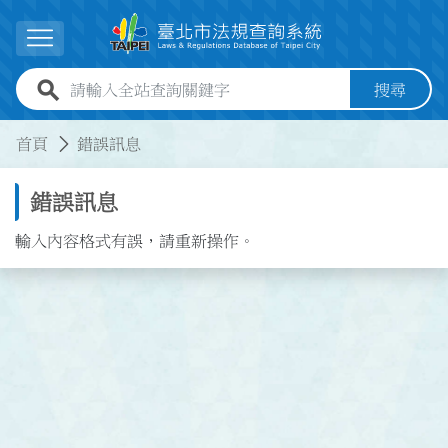
跳到主要內容
展開選單
全站查詢關鍵字欄位
搜尋
:::
:::
首頁
錯誤訊息
錯誤訊息
輸入內容格式有誤，請重新操作。