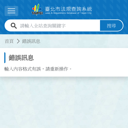
跳到主要內容
展開選單
全站查詢關鍵字欄位
搜尋
:::
:::
首頁
錯誤訊息
錯誤訊息
輸入內容格式有誤，請重新操作。