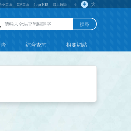
大
中
命令專區
SOP專區
logo下載
線上教學
小
全站查詢關鍵字欄位
搜尋
預告
綜合查詢
相關網站