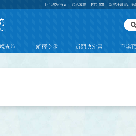
回法務局首頁
網站導覽
ENGLISH
都市計畫書法規
規查詢
解釋令函
訴願決定書
草案