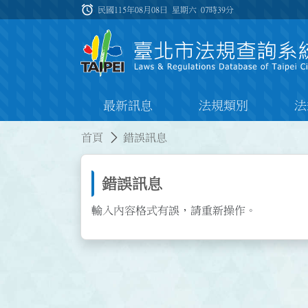
跳到主要內容
alarm
:::
民國115年08月08日 星期六
07時39分
最新訊息
法規類別
法
:::
:::
首頁
錯誤訊息
錯誤訊息
輸入內容格式有誤，請重新操作。