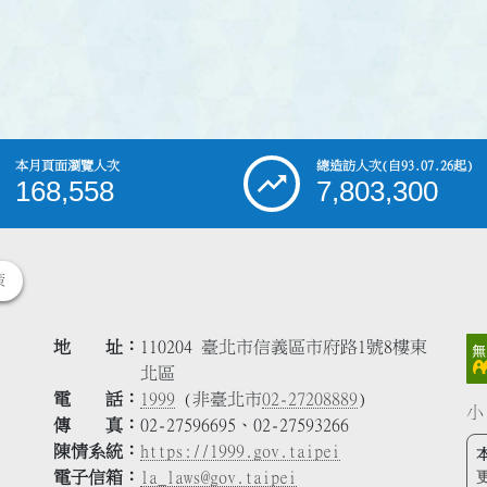
本月頁面瀏覽人次
總造訪人次
(自93.07.26起)
168,558
7,803,300
策
地 址
110204 臺北市信義區市府路1號8樓東
北區
電 話
1999
(非臺北市
02-27208889
)
小
傳 真
02-27596695、02-27593266
陳情系統
https://1999.gov.taipei
電子信箱
la_laws@gov.taipei