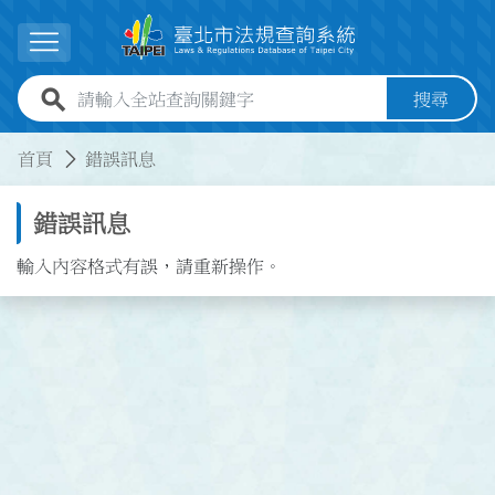
跳到主要內容
展開選單
全站查詢關鍵字欄位
搜尋
:::
:::
首頁
錯誤訊息
錯誤訊息
輸入內容格式有誤，請重新操作。