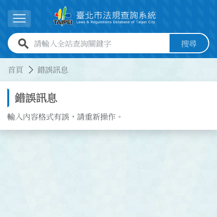
跳到主要內容
展開選單
全站查詢關鍵字欄位
搜尋
:::
:::
首頁
錯誤訊息
錯誤訊息
輸入內容格式有誤，請重新操作。