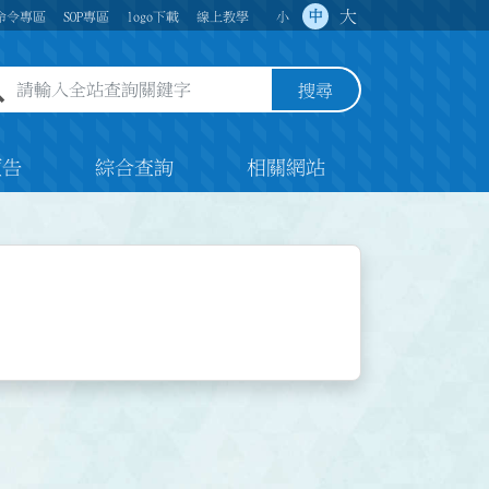
大
中
命令專區
SOP專區
logo下載
線上教學
小
全站查詢關鍵字欄位
搜尋
預告
綜合查詢
相關網站