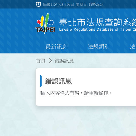
跳到主要內容
alarm
:::
民國115年08月09日 星期日
12時28分
最新訊息
法規類別
法
:::
:::
首頁
錯誤訊息
錯誤訊息
輸入內容格式有誤，請重新操作。