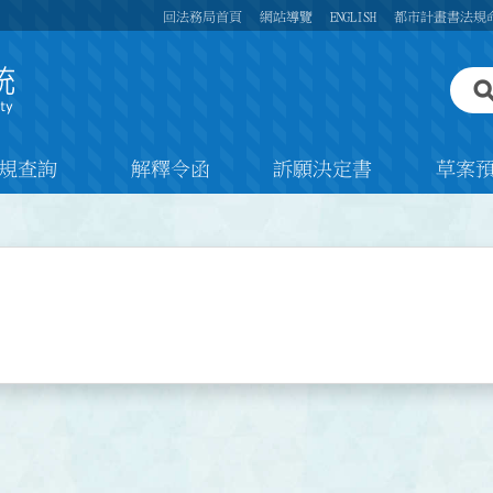
回法務局首頁
網站導覽
ENGLISH
都市計畫書法規
規查詢
解釋令函
訴願決定書
草案