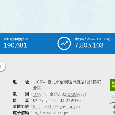
本月頁面瀏覽人次
總造訪人次
(自93.07.26起)
190,681
7,805,103
策
地 址
110204 臺北市信義區市府路1號8樓東
北區
電 話
1999
(非臺北市
02-27208889
)
小
傳 真
02-27596695、02-27593266
陳情系統
https://1999.gov.taipei
電子信箱
la_laws@gov.taipei