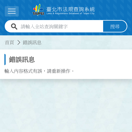
跳到主要內容
展開選單
全站查詢關鍵字欄位
搜尋
:::
:::
首頁
錯誤訊息
錯誤訊息
輸入內容格式有誤，請重新操作。