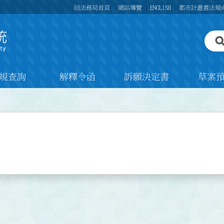
回法務局首頁
網站導覽
ENGLISH
都市計畫書法規
規查詢
解釋令函
訴願決定書
草案