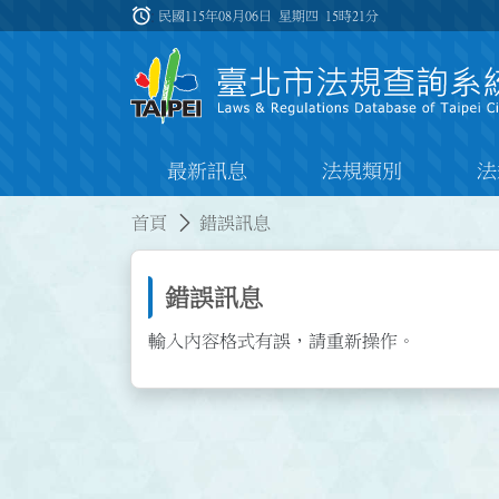
跳到主要內容
alarm
:::
民國115年08月06日 星期四
15時21分
最新訊息
法規類別
法
:::
:::
首頁
錯誤訊息
錯誤訊息
輸入內容格式有誤，請重新操作。