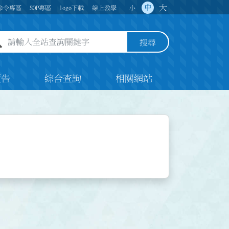
大
中
命令專區
SOP專區
logo下載
線上教學
小
全站查詢關鍵字欄位
搜尋
預告
綜合查詢
相關網站