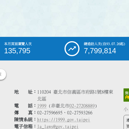
本月頁面瀏覽人次
總造訪人次
(自93.07.26起)
135,795
7,799,814
策
地 址
110204 臺北市信義區市府路1號8樓東
北區
電 話
1999
(非臺北市
02-27208889
)
小
傳 真
02-27596695、02-27593266
陳情系統
https://1999.gov.taipei
電子信箱
la_laws@gov.taipei