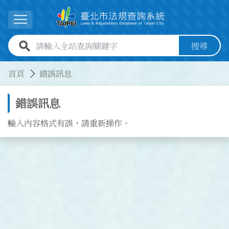
跳到主要內容
展開選單
全站查詢關鍵字欄位
搜尋
:::
:::
首頁
錯誤訊息
錯誤訊息
輸入內容格式有誤，請重新操作。