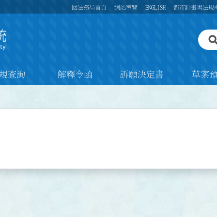
回法務局首頁
網站導覽
ENGLISH
都市計畫書法規
規查詢
解釋令函
訴願決定書
草案