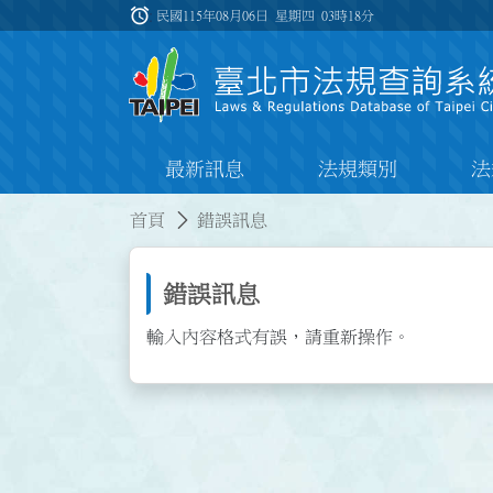
跳到主要內容
alarm
:::
民國115年08月06日 星期四
03時18分
最新訊息
法規類別
法
:::
:::
首頁
錯誤訊息
錯誤訊息
輸入內容格式有誤，請重新操作。