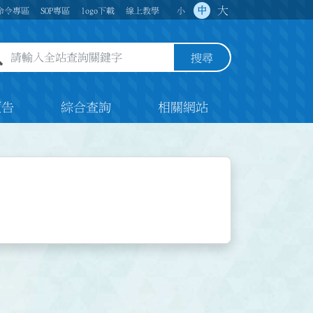
大
中
命令專區
SOP專區
logo下載
線上教學
小
全站查詢關鍵字欄位
搜尋
預告
綜合查詢
相關網站