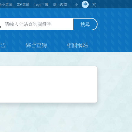
大
中
命令專區
SOP專區
logo下載
線上教學
小
全站查詢關鍵字欄位
搜尋
預告
綜合查詢
相關網站