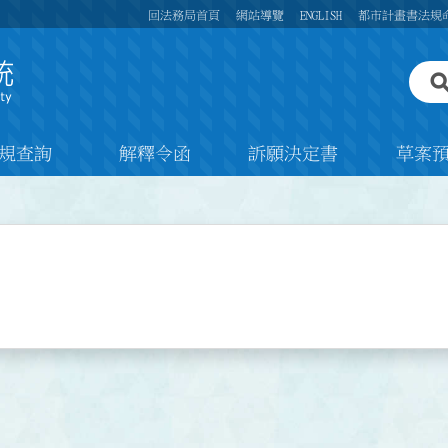
回法務局首頁
網站導覽
ENGLISH
都市計畫書法規
規查詢
解釋令函
訴願決定書
草案