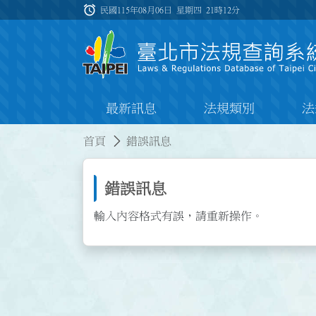
跳到主要內容
alarm
:::
民國115年08月06日 星期四
21時12分
最新訊息
法規類別
法
:::
:::
首頁
錯誤訊息
錯誤訊息
輸入內容格式有誤，請重新操作。