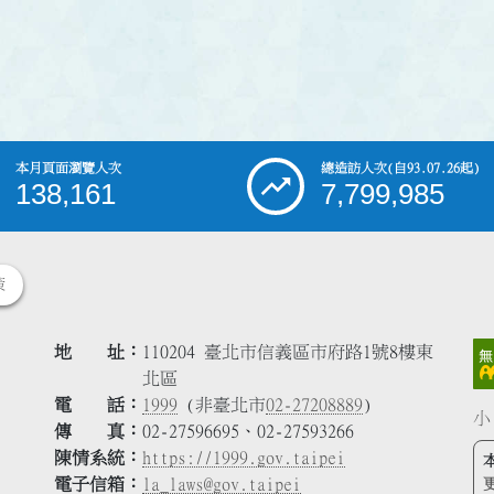
本月頁面瀏覽人次
總造訪人次
(自93.07.26起)
138,161
7,799,985
策
地 址
110204 臺北市信義區市府路1號8樓東
北區
電 話
1999
(非臺北市
02-27208889
)
小
傳 真
02-27596695、02-27593266
陳情系統
https://1999.gov.taipei
電子信箱
la_laws@gov.taipei