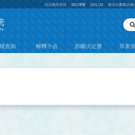
回法務局首頁
網站導覽
ENGLISH
都市計畫書法規
規查詢
解釋令函
訴願決定書
草案