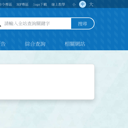
大
中
命令專區
SOP專區
logo下載
線上教學
小
全站查詢關鍵字欄位
搜尋
預告
綜合查詢
相關網站