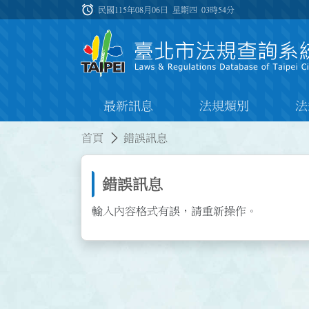
跳到主要內容
alarm
:::
民國115年08月06日 星期四
03時54分
最新訊息
法規類別
法
:::
:::
首頁
錯誤訊息
錯誤訊息
輸入內容格式有誤，請重新操作。