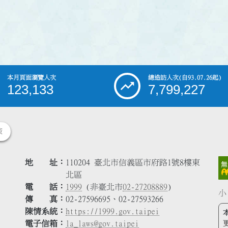
本月頁面瀏覽人次
總造訪人次
(自93.07.26起)
123,133
7,799,227
策
地 址
110204 臺北市信義區市府路1號8樓東
北區
電 話
1999
(非臺北市
02-27208889
)
小
傳 真
02-27596695、02-27593266
陳情系統
https://1999.gov.taipei
電子信箱
la_laws@gov.taipei