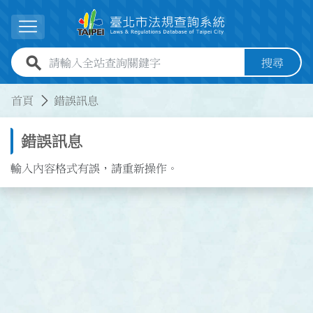
跳到主要內容
展開選單
全站查詢關鍵字欄位
搜尋
:::
:::
首頁
錯誤訊息
錯誤訊息
輸入內容格式有誤，請重新操作。