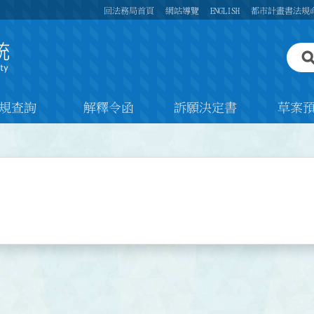
回法務局首頁
網站導覽
ENGLISH
都市計畫書法規
規查詢
解釋令函
訴願決定書
草案