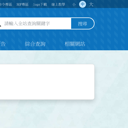
大
中
命令專區
SOP專區
logo下載
線上教學
小
全站查詢關鍵字欄位
搜尋
預告
綜合查詢
相關網站