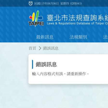
跳到主要內容
alarm
:::
民國115年08月06日 星期四
02時04分
最新訊息
法規類別
法
:::
:::
首頁
錯誤訊息
錯誤訊息
輸入內容格式有誤，請重新操作。