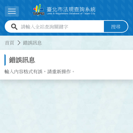
跳到主要內容
展開選單
全站查詢關鍵字欄位
搜尋
:::
:::
首頁
錯誤訊息
錯誤訊息
輸入內容格式有誤，請重新操作。