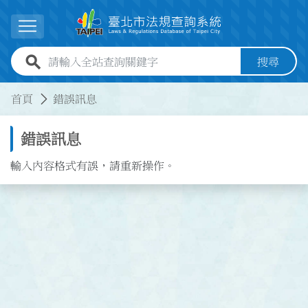
跳到主要內容
展開選單
全站查詢關鍵字欄位
搜尋
:::
:::
首頁
錯誤訊息
錯誤訊息
輸入內容格式有誤，請重新操作。