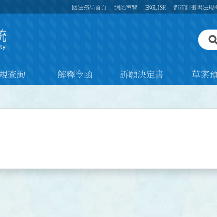
回法務局首頁
網站導覽
ENGLISH
都市計畫書法規
規查詢
解釋令函
訴願決定書
草案