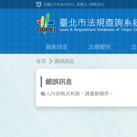
跳到主要內容
alarm
:::
民國115年08月07日 星期五
00時20分
最新訊息
法規類別
法
:::
:::
首頁
錯誤訊息
錯誤訊息
輸入內容格式有誤，請重新操作。