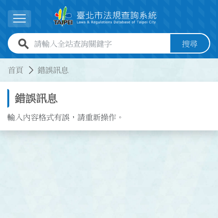
跳到主要內容
展開選單
全站查詢關鍵字欄位
搜尋
:::
:::
首頁
錯誤訊息
錯誤訊息
輸入內容格式有誤，請重新操作。