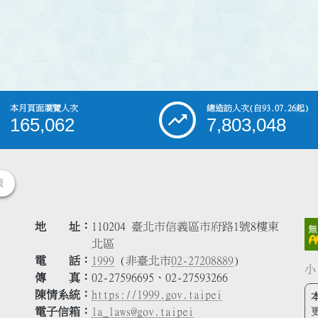
本月頁面瀏覽人次
總造訪人次
(自93.07.26起)
165,062
7,803,048
策
地 址
110204 臺北市信義區市府路1號8樓東
北區
電 話
1999
(非臺北市
02-27208889
)
小
傳 真
02-27596695、02-27593266
陳情系統
https://1999.gov.taipei
電子信箱
la_laws@gov.taipei