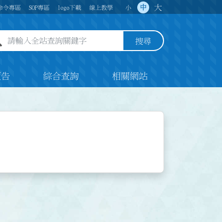
大
中
命令專區
SOP專區
logo下載
線上教學
小
全站查詢關鍵字欄位
搜尋
預告
綜合查詢
相關網站