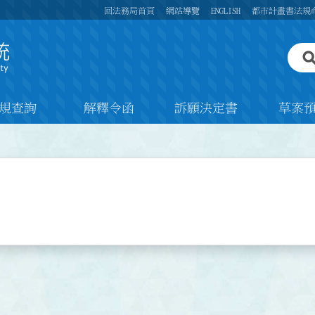
回法務局首頁
網站導覽
ENGLISH
都市計畫書法規
規查詢
解釋令函
訴願決定書
草案