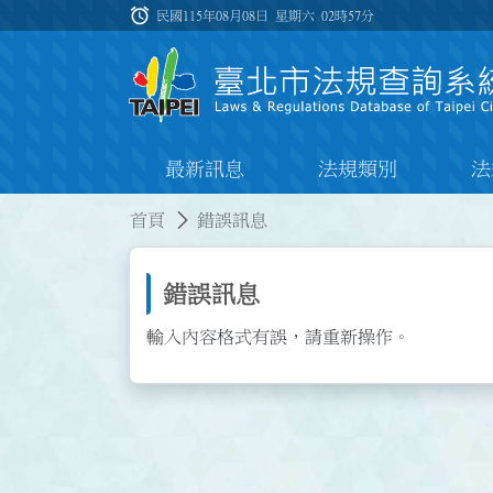
跳到主要內容
alarm
:::
民國115年08月08日 星期六
02時57分
最新訊息
法規類別
法
:::
:::
首頁
錯誤訊息
錯誤訊息
輸入內容格式有誤，請重新操作。