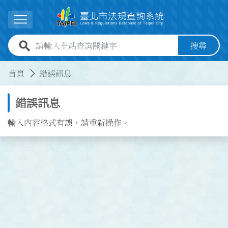
跳到主要內容
展開選單
全站查詢關鍵字欄位
搜尋
:::
:::
首頁
錯誤訊息
錯誤訊息
輸入內容格式有誤，請重新操作。